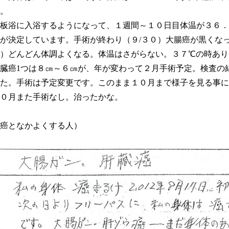
。
板浴に入浴するようになって、１週間～１０日目体温が３６．
が決定しています。手術が終わり（９/３０）大腸癌が黒くな
）どんどん体調よくなる。体温はさがらない。３７℃の時あり
臓癌1つは８㎝～６㎝が、年が変わって２月手術予定。検査の
た。手術は予定変更です。このまま１０月まで様子を見る事に
０月また手術なし。治ったかな。
癌となかよくする人）